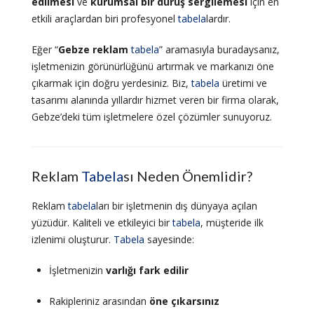
edilmesi
ve
kurumsal bir duruş sergilemesi
için en
etkili araçlardan biri profesyonel
tabela
lardır.
Eğer “
Gebze reklam
tabela
” aramasıyla buradaysanız,
işletmenizin görünürlüğünü artırmak ve markanızı öne
çıkarmak için doğru yerdesiniz. Biz,
tabela
üretimi ve
tasarımı alanında yıllardır hizmet veren bir firma olarak,
Gebze’deki tüm işletmelere özel çözümler sunuyoruz.
Reklam
Tabela
sı Neden Önemlidir?
Reklam
tabela
ları bir işletmenin dış dünyaya açılan
yüzüdür. Kaliteli ve etkileyici bir
tabela
, müşteride ilk
izlenimi oluşturur.
Tabela
sayesinde:
İşletmenizin
varlığı fark edilir
Rakipleriniz arasından
öne çıkarsınız