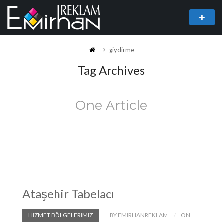
giydirme
Tag Archives
One Article
Ataşehir Tabelacı
HIZMET BÖLGELERIMIZ
BY EMIRHANREKLAM
ON