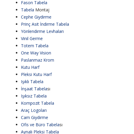
Fason
Tabela
Tabela
Montaj
Cephe Giydirme
Prinç Asit İndirme
Tabela
Yönlendirme Levhaları
Vinil Germe
Totem
Tabela
One Way Vision
Paslanmaz Krom
Kutu Harf
Pleksi Kutu Harf
Işıklı
Tabela
İnşaat
Tabela
sı
Işıksız
Tabela
Kompozit
Tabela
Araç Logoları
Cam Giydirme
Ofis ve Büro
Tabela
sı
Aynalı Pleksi
Tabela