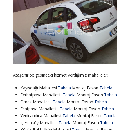
Ataşehir bölgesindeki hizmet verdiğimiz mahalleler;
Kayışdağı Mahallesi
Tabela
Montaj Fason
Tabela
Ferhatpaşa Mahallesi
Tabela
Montaj Fason
Tabela
Örnek Mahallesi
Tabela
Montaj Fason
Tabela
Esatpaşa Mahallesi
Tabela
Montaj Fason
Tabela
Yeniçamlıca Mahallesi
Tabela
Montaj Fason
Tabela
İçerenköy Mahallesi
Tabela
Montaj Fason
Tabela
Küçük Bakkalköy Mahallesi
Tabela
Montaj Fason