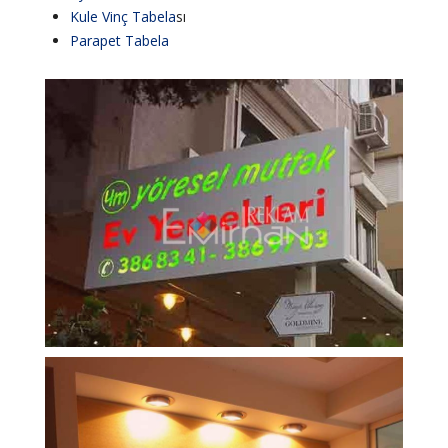
Kule Vinç
Tabela
sı
Parapet
Tabela