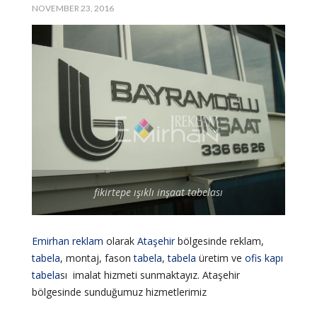
NOVEMBER 23, 2016
fikirtepe ışıklı inşaat tabelası
Emirhan reklam
olarak
Ataşehir
bölgesinde reklam,
tabela
, montaj, fason
tabela
,
tabela
üretim ve
ofis
kapı
tabela
sı imalat hizmeti sunmaktayız. Ataşehir
bölgesinde sunduğumuz hizmetlerimiz