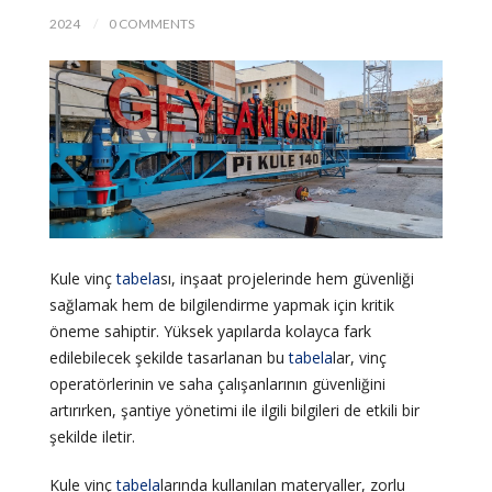
2024
0 COMMENTS
Kule vinç
tabela
sı, inşaat projelerinde hem güvenliği
sağlamak hem de bilgilendirme yapmak için kritik
öneme sahiptir. Yüksek yapılarda kolayca fark
edilebilecek şekilde tasarlanan bu
tabela
lar, vinç
operatörlerinin ve saha çalışanlarının güvenliğini
artırırken, şantiye yönetimi ile ilgili bilgileri de etkili bir
şekilde iletir.
Kule vinç
tabela
larında kullanılan materyaller, zorlu