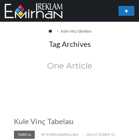
kule vinç tabelası
Tag Archives
One Article
Kule Vinç Tabelası
TABELA
BY EMIRHANREKLAM
ON OCTOBER 17,