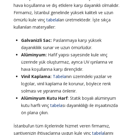
hava koşullarına ve dış etkilere karşı dayanıklı olmalıdır.
Firmamız, İstanbul genelinde yüksek kaliteli ve uzun
ömürlü kule vinç
tabela
ları üretmektedir. İşte sıkça
kullanılan materyaller:
Galvanizli Sac:
Paslanmaya karşı yüksek
dayanıklılık sunar ve uzun ömürlüdür.
Alüminyum:
Hafif yapısı sayesinde kule vinç
üzerinde yük oluşturmaz, ayrıca UV ışınlarına ve
hava koşullarına karşı dirençlidir.
Vinil Kaplama:
Tabela
nın üzerindeki yazılar ve
logolar, vinil kaplama ile korunur, böylece renk
solması ve yıpranma önlenir.
Alüminyum Kutu Harf
: Statik boyalı alüminyum
kutu harfli vinç
tabela
sı dayanıklılığı ile inşaatınızda
ön plana çıkın.
İstanbul’un tüm ilçelerinde hizmet veren firmamız,
şantiyenizin ihtiyaçlarına uygun kule vinç
tabela
larını