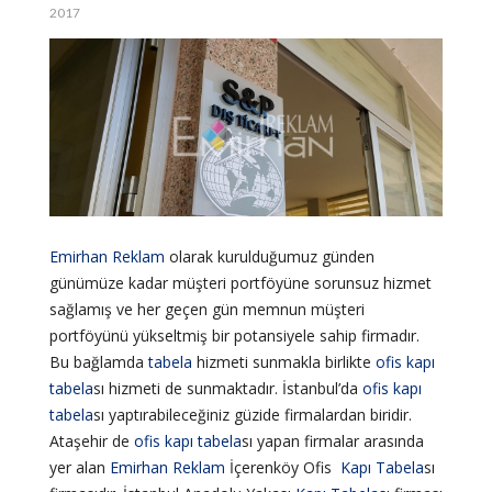
2017
Emirhan Reklam
olarak kurulduğumuz günden
günümüze kadar müşteri portföyüne sorunsuz hizmet
sağlamış ve her geçen gün memnun müşteri
portföyünü yükseltmiş bir potansiyele sahip firmadır.
Bu bağlamda
tabela
hizmeti sunmakla birlikte
ofis
kapı
tabela
sı hizmeti de sunmaktadır. İstanbul’da
ofis
kapı
tabela
sı yaptırabileceğiniz güzide firmalardan biridir.
Ataşehir de
ofis
kapı
tabela
sı yapan firmalar arasında
yer alan
Emirhan Reklam
İçerenköy Ofis
Kapı
Tabela
sı