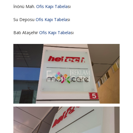
İnönü Mah.
Ofis
Kapı
Tabela
sı
Su Deposu
Ofis
Kapı
Tabela
sı
Batı Ataşehir
Ofis
Kapı
Tabela
sı