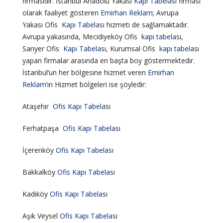
firmasıdır. İstanbul Anadolu Yakası
Kapı
Tabela
sı firması
olarak faaliyet gösteren
Emirhan Reklam
; Avrupa
Yakası Ofis
Kapı
Tabela
sı hizmeti de sağlamaktadır.
Avrupa yakasında, Mecidiyeköy Ofis
kapı
tabela
sı,
Sarıyer Ofis
Kapı
Tabela
sı, Kurumsal Ofis
kapı
tabela
sı
yapan firmalar arasında en başta boy göstermektedir.
İstanbul’un her bölgesine hizmet veren
Emirhan
Reklam
’ın Hizmet bölgeleri ise şöyledir:
Ataşehir
Ofis
Kapı
Tabela
sı
Ferhatpaşa
Ofis
Kapı
Tabela
sı
İçerenköy
Ofis
Kapı
Tabela
sı
Bakkalköy
Ofis
Kapı
Tabela
sı
Kadıköy
Ofis
Kapı
Tabela
sı
Aşık Veysel
Ofis
Kapı
Tabela
sı