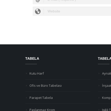
TABELA
TABEL
Kutu Harf
Aynalı
Ofis ve Büro Tabelası
İnşaa
Parapet Tabela
Kompo
Paslanmaz Krom
Işıklı