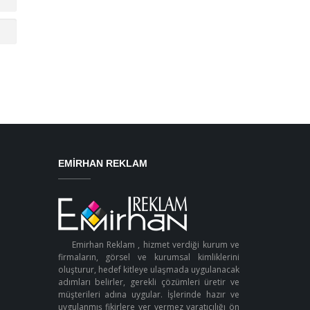
EMIRHAN REKLAM
Emirhan Reklam , hizmet verdiği kurum ve
firmaların, görsel ve kurumsal kimliklerini
oluşturur, hedef kitleye ulaşmada uygulanacak
adımları belirler, gerekli çözümleri üretir ve
müşterileri adına uygular. İşlerinde hazır ve
uygulanmış fikirlere yer vermez yaratıcılığı ön