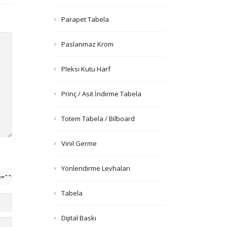
Parapet Tabela
Paslanmaz Krom
Pleksi Kutu Harf
Prinç / Asit İndirme Tabela
Totem Tabela / Bilboard
Vinil Germe
Yönlendirme Levhaları
e=""> <em> <i> <q cite=""> <strike> <strong>
Tabela
Dijital Baskı