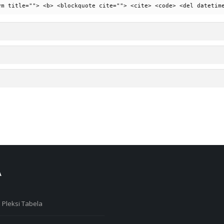
ym title=""> <b> <blockquote cite=""> <cite> <code> <del datetim
A
 Pleksi Tabela