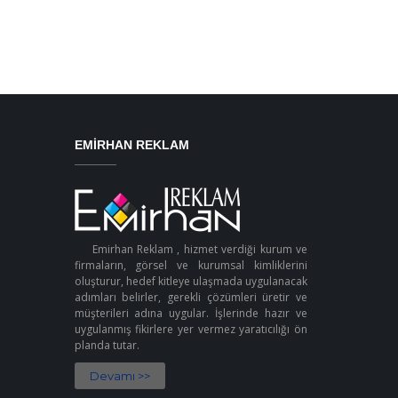
EMIRHAN REKLAM
Emirhan Reklam , hizmet verdiği kurum ve
firmaların, görsel ve kurumsal kimliklerini
oluşturur, hedef kitleye ulaşmada uygulanacak
adımları belirler, gerekli çözümleri üretir ve
müşterileri adına uygular. İşlerinde hazır ve
uygulanmış fikirlere yer vermez yaratıcılığı ön
planda tutar.
Devamı >>