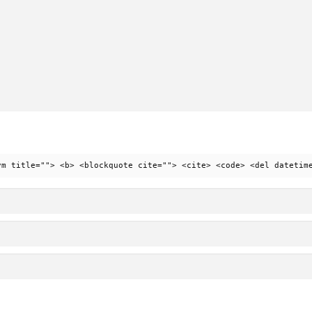
ym title=""> <b> <blockquote cite=""> <cite> <code> <del datetim