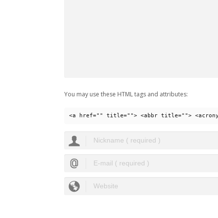
You may use these HTML tags and attributes:
<a href="" title=""> <abbr title=""> <acron