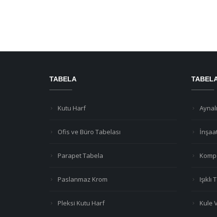
TABELA
TABEL
Kutu Harf
Aynalı
Ofis ve Büro Tabelası
İnşaa
Parapet Tabela
Kompo
Paslanmaz Krom
Işıklı
Pleksi Kutu Harf
Kule 