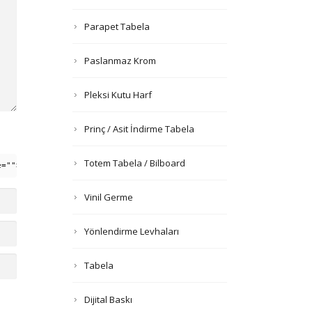
Parapet Tabela
Paslanmaz Krom
Pleksi Kutu Harf
Prinç / Asit İndirme Tabela
Totem Tabela / Bilboard
e=""> <em> <i> <q cite=""> <strike> <strong>
Vinil Germe
Yönlendirme Levhaları
Tabela
Dijital Baskı