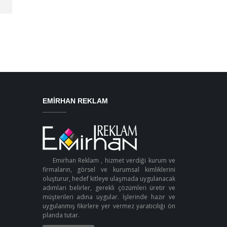
EMIRHAN REKLAM
Emirhan Reklam , hizmet verdiği kurum ve
firmaların, görsel ve kurumsal kimliklerini
oluşturur, hedef kitleye ulaşmada uygulanacak
adımları belirler, gerekli çözümleri üretir ve
müşterileri adına uygular. İşlerinde hazır ve
uygulanmış fikirlere yer vermez yaratıcılığı ön
planda tutar.