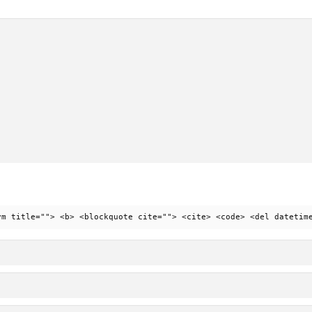
ym title=""> <b> <blockquote cite=""> <cite> <code> <del datetim