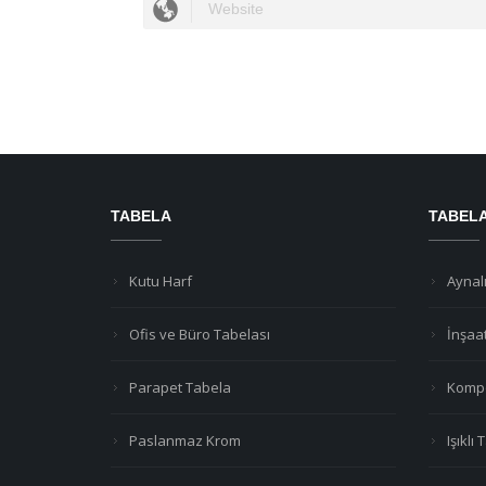
TABELA
TABEL
Kutu Harf
Aynalı
Ofis ve Büro Tabelası
İnşaa
Parapet Tabela
Kompo
Paslanmaz Krom
Işıklı