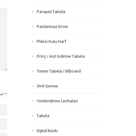
Parapet Tabela
Paslanmaz Krom
Pleksi Kutu Harf
Prinç / Asit İndirme Tabela
Totem Tabela / Bilboard
Vinil Germe
e=""> <em> <i> <q cite=""> <strike> <strong>
Yönlendirme Levhaları
Tabela
Dijital Baskı