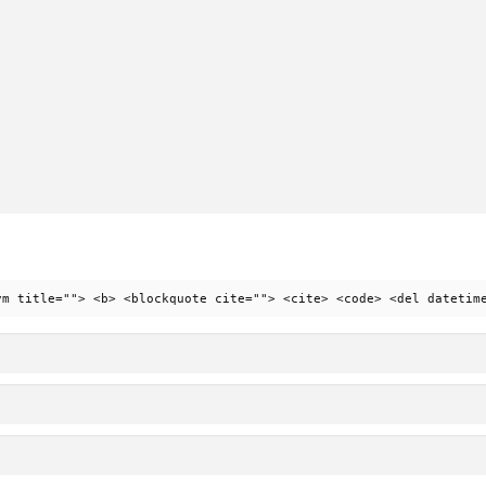
ym title=""> <b> <blockquote cite=""> <cite> <code> <del datetim