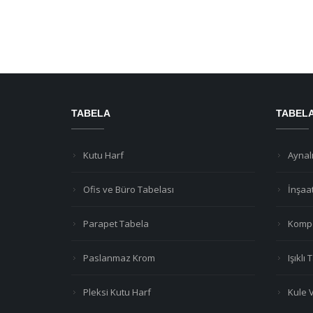
TABELA
TABEL
Kutu Harf
Aynalı
Ofis ve Büro Tabelası
İnşaa
Parapet Tabela
Kompo
Paslanmaz Krom
Işıklı
Pleksi Kutu Harf
Kule 