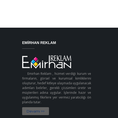
EMIRHAN REKLAM
Emirhan Reklam , hizmet verdiği kurum ve
firmaların, görsel ve kurumsal kimliklerini
oluşturur, hedef kitleye ulaşmada uygulanacak
adımları belirler, gerekli çözümleri üretir ve
müşterileri adına uygular. İşlerinde hazır ve
uygulanmış fikirlere yer vermez yaratıcılığı ön
planda tutar.
Devamı >>