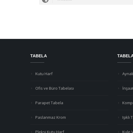
TABELA
TABEL
Kutu Harf
Aynalı
Ofis ve Büro Tabelası
İnşaa
Parapet Tabela
Kompo
Paslanmaz Krom
Işıklı
Pleksi Kutu Harf
Kule 