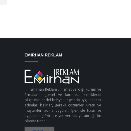
EMIRHAN REKLAM
Emirhan Reklam , hizmet verdiği kurum ve
firmaların, görsel ve kurumsal kimliklerini
oluşturur, hedef kitleye ulaşmada uygulanacak
adımları belirler, gerekli çözümleri üretir ve
müşterileri adına uygular. İşlerinde hazır ve
uygulanmış fikirlere yer vermez yaratıcılığı ön
planda tutar.