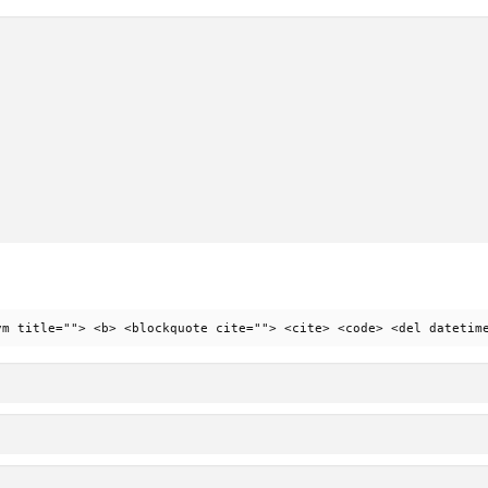
ym title=""> <b> <blockquote cite=""> <cite> <code> <del datetim