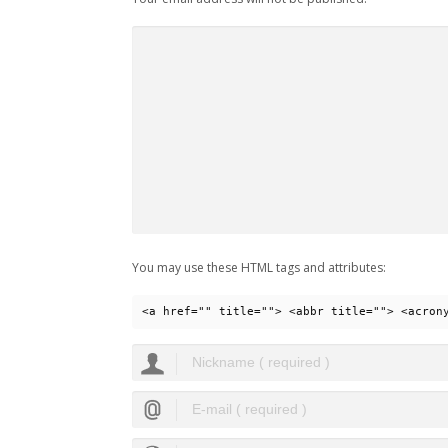
You may use these HTML tags and attributes:
<a href="" title=""> <abbr title=""> <acron