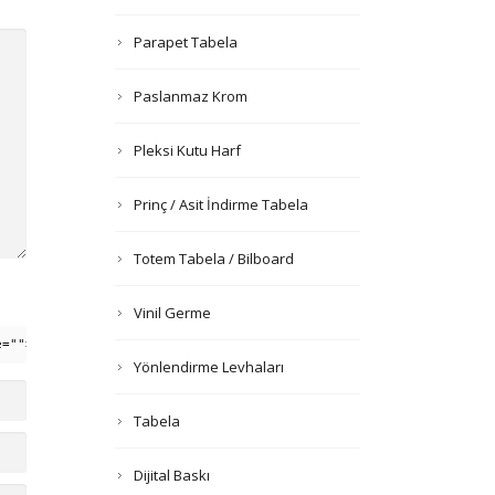
Parapet Tabela
Paslanmaz Krom
Pleksi Kutu Harf
Prinç / Asit İndirme Tabela
Totem Tabela / Bilboard
Vinil Germe
e=""> <em> <i> <q cite=""> <strike> <strong>
Yönlendirme Levhaları
Tabela
Dijital Baskı