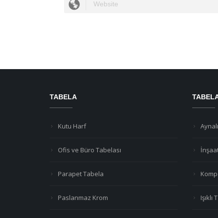
TABELA
TABEL
Kutu Harf
Aynalı
Ofis ve Büro Tabelası
İnşaa
Parapet Tabela
Kompo
Paslanmaz Krom
Işıklı