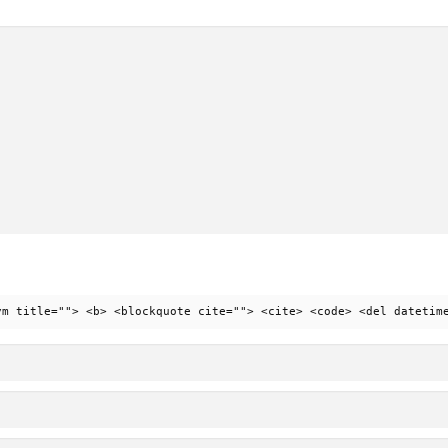
ym title=""> <b> <blockquote cite=""> <cite> <code> <del datetim