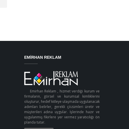
EMIRHAN REKLAM
Emirhan Reklam , hizmet verdiği kurum ve
firmaların, görsel ve kurumsal kimliklerini
oluşturur, hedef kitleye ulaşmada uygulanacak
adımları belirler, gerekli çözümleri üretir ve
müşterileri adına uygular. İşlerinde hazır ve
uygulanmış fikirlere yer vermez yaratıcılığı ön
planda tutar.