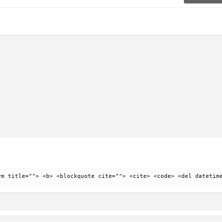
ym title=""> <b> <blockquote cite=""> <cite> <code> <del datetim