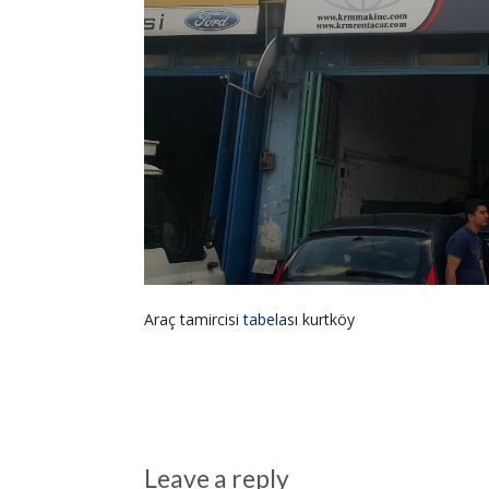
Araç tamircisi
tabela
sı kurtköy
Leave a reply