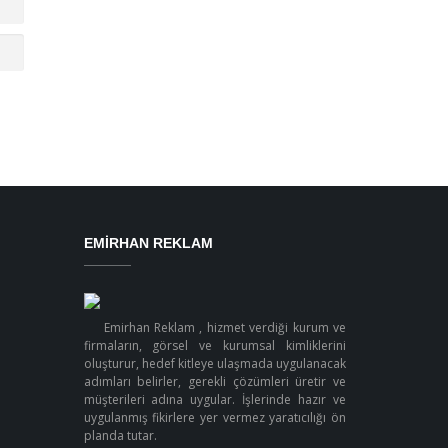
EMIRHAN REKLAM
Emirhan Reklam , hizmet verdiği kurum ve
firmaların, görsel ve kurumsal kimliklerini
oluşturur, hedef kitleye ulaşmada uygulanacak
adımları belirler, gerekli çözümleri üretir ve
müşterileri adına uygular. İşlerinde hazır ve
uygulanmış fikirlere yer vermez yaratıcılığı ön
planda tutar.