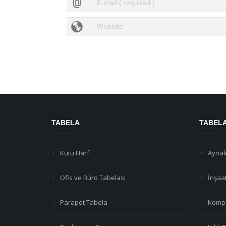
TABELA
TABEL
Kutu Harf
Aynalı
Ofis ve Büro Tabelası
İnşaa
Parapet Tabela
Kompo