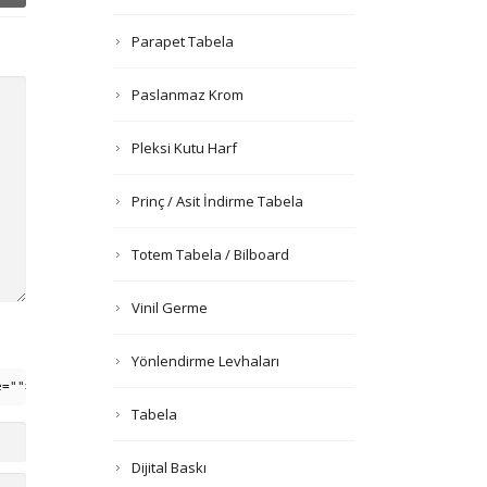
Parapet Tabela
Paslanmaz Krom
Pleksi Kutu Harf
Prinç / Asit İndirme Tabela
Totem Tabela / Bilboard
Vinil Germe
Yönlendirme Levhaları
e=""> <em> <i> <q cite=""> <strike> <strong>
Tabela
Dijital Baskı